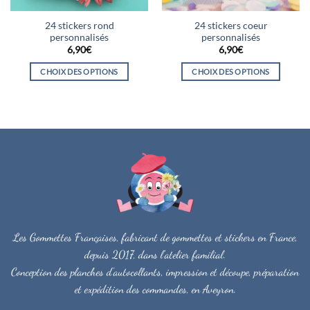
la
la
page
24 stickers rond
24 stickers coeur
page
du
personnalisés
personnalisés
du
produit
6,90
€
6,90
€
produit
CHOIX DES OPTIONS
CHOIX DES OPTIONS
Ce
Ce
produit
produit
a
a
plusieurs
plusieurs
variations.
variations.
Les
Les
options
options
peuvent
peuvent
être
être
choisies
choisies
sur
sur
Les Gommettes Françaises, fabricant de gommettes et stickers en France,
la
la
depuis 2017, dans l'atelier familial.
page
page
Conception des planches d'autocollants, impression et découpe, préparation
du
du
et expédition des commandes, en Aveyron.
produit
produit