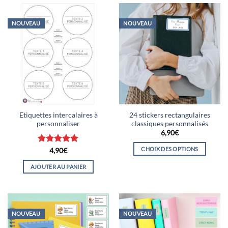
NOUVEAU
NOUVEAU
Etiquettes intercalaires à
24 stickers rectangulaires
personnaliser
classiques personnalisés
6,90
€
CHOIX DES OPTIONS
Note
5
sur
4,90
€
5
Ce
AJOUTER AU PANIER
produit
a
plusieurs
variations.
Les
NOUVEAU
NOUVEAU
options