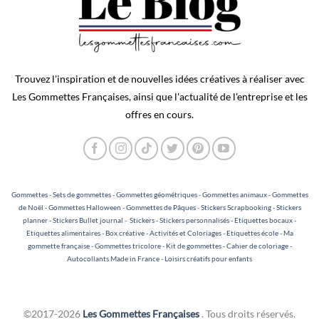
Trouvez l'inspiration et de nouvelles idées créatives à réaliser avec
Les Gommettes Françaises, ainsi que l'actualité de l'entreprise et les
offres en cours.
Gommettes
-
Sets de gommettes
-
Gommettes géométriques
-
Gommettes animaux
-
Gommettes
de Noël
-
Gommettes Halloween
-
Gommettes de Pâques
-
Stickers Scrapbooking - Stickers
planner - Stickers Bullet journal
-
Stickers
-
Stickers personnalisés
-
Etiquettes bocaux
-
Etiquettes alimentaires
-
Box créative
-
Activités et Coloriages
-
Etiquettes école
-
Ma
gommette française
-
Gommettes tricolore
-
Kit de gommettes
-
Cahier de coloriage
-
Autocollants Made in France
-
Loisirs créatifs pour enfants
©2017-2026
Les Gommettes Françaises
. Tous droits réservés.