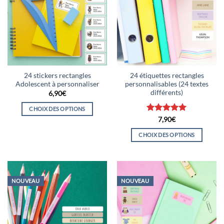
peuvent
être
choisies
sur
la
page
du
24 stickers rectangles
24 étiquettes rectangles
produit
Adolescent à personnaliser
personnalisables (24 textes
différents)
6,90
€
CHOIX DES OPTIONS
Note
5
sur
7,90
€
Ce
5
produit
CHOIX DES OPTIONS
a
Ce
plusieurs
produit
variations.
a
Les
plusieurs
NOUVEAU
NOUVEAU
options
variations.
peuvent
Les
être
options
choisies
peuvent