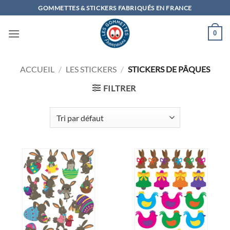
Passer
GOMMETTES & STICKERS FABRIQUÉS EN FRANCE
au
contenu
0
ACCUEIL
/
LES STICKERS
/
STICKERS DE PÂQUES
FILTRER