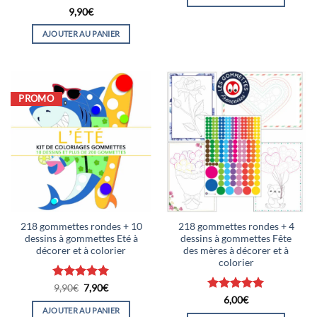
Note
4.75
9,90
€
sur 5
AJOUTER AU PANIER
PROMO
218 gommettes rondes + 10
218 gommettes rondes + 4
dessins à gommettes Eté à
dessins à gommettes Fête
décorer et à colorier
des mères à décorer et à
colorier
Note
5
Le
sur
Le
9,90
€
7,90
€
prix
prix
5
Note
5
sur
6,00
€
initial
actuel
5
AJOUTER AU PANIER
était :
est :