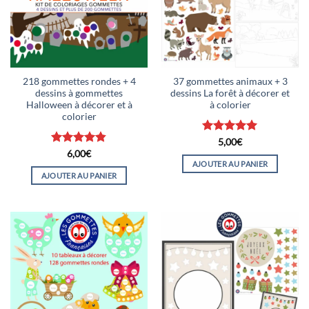
218 gommettes rondes + 4
37 gommettes animaux + 3
dessins à gommettes
dessins La forêt à décorer et
Halloween à décorer et à
à colorier
colorier
Note
5
sur
5,00
€
5
Note
4.83
6,00
€
sur 5
AJOUTER AU PANIER
AJOUTER AU PANIER