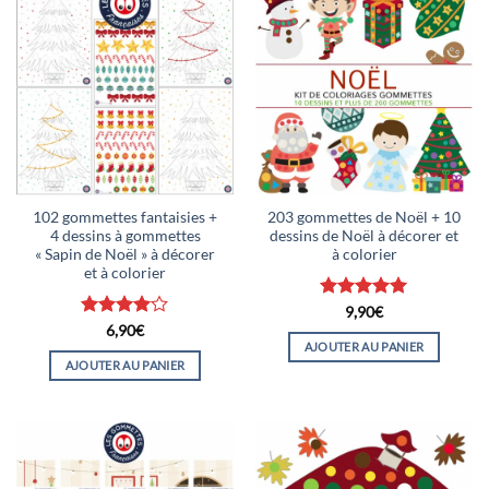
102 gommettes fantaisies +
203 gommettes de Noël + 10
4 dessins à gommettes
dessins de Noël à décorer et
« Sapin de Noël » à décorer
à colorier
et à colorier
Note
5
sur
9,90
€
5
Note
4
6,90
€
sur 5
AJOUTER AU PANIER
AJOUTER AU PANIER