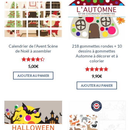
Calendrier de l’Avent Scène
218 gommettes rondes + 10
de Noël à assembler
dessins à gommettes
Automne à décorer et à
colorier
Note
4.33
5,00
€
sur 5
AJOUTER AU PANIER
Note
4.78
9,90
€
sur 5
AJOUTER AU PANIER