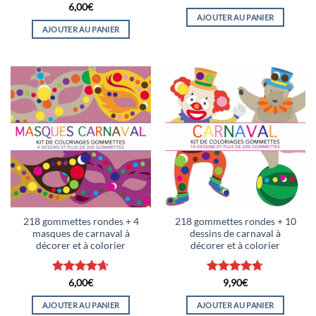
sur 5
Note
5
sur
6,00
€
5
AJOUTER AU PANIER
AJOUTER AU PANIER
218 gommettes rondes + 4
218 gommettes rondes + 10
masques de carnaval à
dessins de carnaval à
décorer et à colorier
décorer et à colorier
Note
4.63
Note
4.67
6,00
€
9,90
€
sur 5
sur 5
AJOUTER AU PANIER
AJOUTER AU PANIER