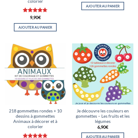
colorier
AJOUTER AU PANIER
Note
4.67
9,90
€
sur 5
AJOUTER AU PANIER
218 gommettes rondes + 10
Je découvre les couleurs en
dessins à gommettes
gommettes – Les fruits et les
Animaux à décorer et à
légumes
colorier
6,90
€
AJOUTER AU PANIER