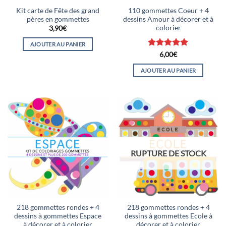
Kit carte de Fête des grand
110 gommettes Coeur + 4
pères en gommettes
dessins Amour à décorer et à
colorier
3,90
€
AJOUTER AU PANIER
Note
5
sur
6,00
€
5
AJOUTER AU PANIER
RUPTURE DE STOCK
218 gommettes rondes + 4
218 gommettes rondes + 4
dessins à gommettes Espace
dessins à gommettes Ecole à
à décorer et à colorier
décorer et à colorier