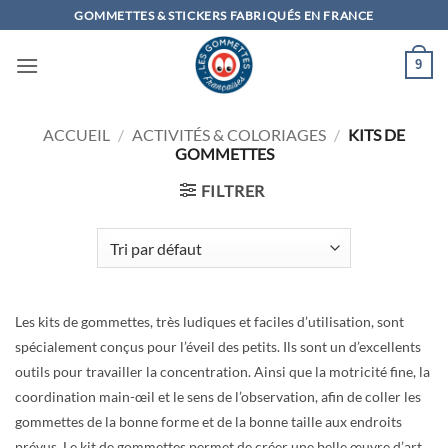
Passer
GOMMETTES & STICKERS FABRIQUÉS EN FRANCE
au
contenu
9
ACCUEIL
/
ACTIVITÉS & COLORIAGES
/
KITS DE
GOMMETTES
FILTRER
Les kits de gommettes, très ludiques et faciles d’utilisation, sont
spécialement conçus pour l’éveil des petits. Ils sont un d’excellents
outils pour travailler la concentration. Ainsi que la motricité fine, la
coordination main-œil et le sens de l’observation, afin de coller les
gommettes de la bonne forme et de la bonne taille aux endroits
prévus. Le kit de gommettes permet de créer une belle œuvre d’art