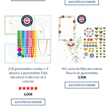
AJOUTER AU PANIER
9,90€.
7,90€.
218 gommettes rondes + 4
Kit carte de fête des mères
dessins à gommettes Fête
fleurie en gommettes
des pères à décorer et à
3,90
€
colorier
AJOUTER AU PANIER
Note
5
sur
6,00
€
5
AJOUTER AU PANIER