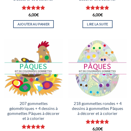
Note
5
sur
Note
4.8
6,00
€
6,00
€
5
sur 5
AJOUTER AU PANIER
LIRE LA SUITE
207 gommettes
218 gommettes rondes + 4
géométriques + 4 dessins à
dessins à gommettes Pâques
gommettes Pâques à décorer
à décorer et à colorier
et à colorier
Note
4.67
6,00
€