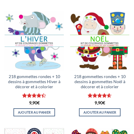
218 gommettes rondes + 10
218 gommettes rondes + 10
dessins à gommettes Hiver à
dessins à gommettes Noël à
décorer et à colorier
décorer et à colorier
Note
4.38
Note
4.57
9,90
€
9,90
€
sur 5
sur 5
AJOUTER AU PANIER
AJOUTER AU PANIER