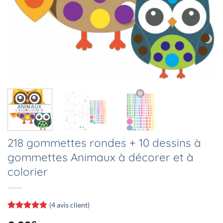
218 gommettes rondes + 10 dessins à
gommettes Animaux à décorer et à
colorier
(
4
avis client)
Noté
4
4.75