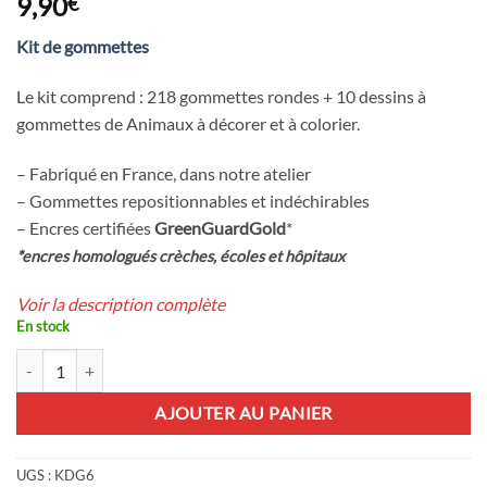
9,90
€
sur 5 basé
sur
notations
Kit de gommettes
client
Le kit comprend : 218 gommettes rondes + 10 dessins à
gommettes de Animaux à décorer et à colorier.
– Fabriqué en France, dans notre atelier
– Gommettes repositionnables et indéchirables
– Encres certifiées
GreenGuardGold
*
*encres homologués crèches, écoles et hôpitaux
Voir la description complète
En stock
quantité de 218 gommettes rondes + 10 dessins à gommettes Animaux à
AJOUTER AU PANIER
UGS :
KDG6