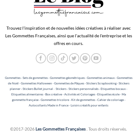
Trouvez l'inspiration et de nouvelles idées créatives à réaliser avec
Les Gommettes Françaises, ainsi que l'actualité de l'entreprise et les
offres en cours.
Gommettes
-
Sets de gommettes
-
Gommettes géométriques
-
Gommettes animaux
-
Gommettes
de Noël
-
Gommettes Halloween
-
Gommettes de Pâques
-
Stickers Scrapbooking - Stickers
planner - Stickers Bullet journal
-
Stickers
-
Stickers personnalisés
-
Etiquettes bocaux
-
Etiquettes alimentaires
-
Box créative
-
Activités et Coloriages
-
Etiquettes école
-
Ma
gommette française
-
Gommettes tricolore
-
Kit de gommettes
-
Cahier de coloriage
-
Autocollants Made in France
-
Loisirs créatifs pour enfants
©2017-2026
Les Gommettes Françaises
. Tous droits réservés.