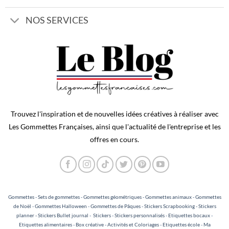
NOS SERVICES
Trouvez l'inspiration et de nouvelles idées créatives à réaliser avec
Les Gommettes Françaises, ainsi que l'actualité de l'entreprise et les
offres en cours.
Gommettes
-
Sets de gommettes
-
Gommettes géométriques
-
Gommettes animaux
-
Gommettes
de Noël
-
Gommettes Halloween
-
Gommettes de Pâques
-
Stickers Scrapbooking - Stickers
planner - Stickers Bullet journal
-
Stickers
-
Stickers personnalisés
-
Etiquettes bocaux
-
Etiquettes alimentaires
-
Box créative
-
Activités et Coloriages
-
Etiquettes école
-
Ma