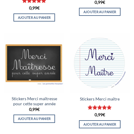
0,99
€
Note
5
sur
0,99
€
AJOUTER AU PANIER
5
AJOUTER AU PANIER
Stickers Merci maîtresse
Stickers Merci maître
pour cette super année
0,99
€
Note
5
sur
0,99
€
AJOUTER AU PANIER
5
AJOUTER AU PANIER