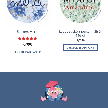
Lot de stickers personnalisés
Stickers Merci
Merci
4,90
€
Note
5
sur
0,99
€
CHOIX DES OPTIONS
5
AJOUTER AU PANIER
Ce
produit
a
plusieurs
variations.
Les
options
peuvent
être
choisies
sur