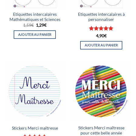
Etiquettes intercalaires
Etiquettes intercalaires à
Mathématiques et Sciences
personnaliser
Le
Le
1,59
€
1,29
€
prix
prix
initial
actuel
AJOUTER AU PANIER
Note
5
sur
4,90
€
était :
est :
5
1,59€.
1,29€.
AJOUTER AU PANIER
Stickers Merci maîtresse
Stickers Merci maîtresse
pour cette belle année