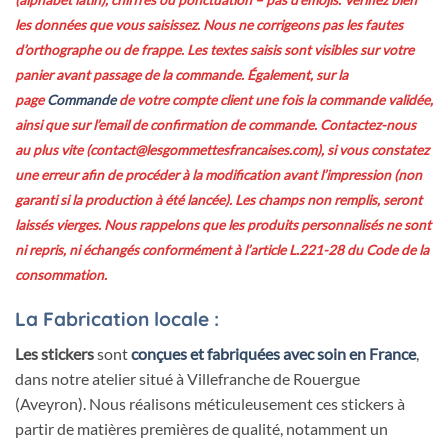
(alphabet latin), chiffres ou ponctuation – pas d’emojis. Vérifiez bien
les données que vous saisissez. Nous ne corrigeons pas les fautes
d’orthographe ou de frappe.
Les textes saisis sont visibles sur votre
panier avant passage de la commande. Également, sur la
page
Commande
de votre compte client une fois la commande validée,
ainsi que sur l’email de confirmation de commande. Contactez-nous
au plus vite (contact@lesgommettesfrancaises.com), si vous constatez
une erreur afin de procéder à la modification
avant l’impression (non
garanti si la production à été lancée)
. Les champs non remplis, seront
laissés vierges. Nous
rappelons
que les produits personnalisés ne sont
ni repris, ni échangés conformément à l’article L.221-28 du Code de la
consommation.
La Fabrication locale :
Les stickers
sont
c
onçues et fabriquées avec soin en France
,
dans notre atelier situé à Villefranche de Rouergue
(Aveyron). Nous réalisons méticuleusement ces stickers à
partir de matières premières de qualité, notamment un