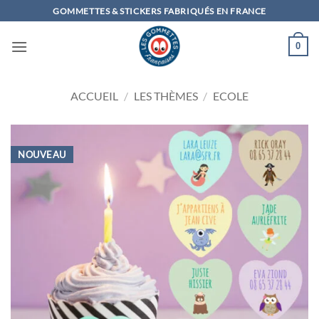
Passer
GOMMETTES & STICKERS FABRIQUÉS EN FRANCE
au
contenu
0
ACCUEIL
/
LES THÈMES
/
ECOLE
NOUVEAU