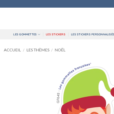
Passer
au
contenu
LES GOMMETTES
LES STICKERS
LES STICKERS PERSONNALISÉ
ACCUEIL
/
LES THÈMES
/
NOËL