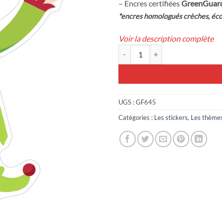
– Encres certifiées
GreenGuar
*encres homologués crèches, éco
Voir la description complète
quantité de Stickers Lutin de Noël
UGS :
GF645
Catégories :
Les stickers
,
Les thème