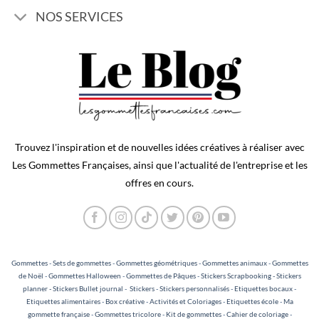
NOS SERVICES
Trouvez l'inspiration et de nouvelles idées créatives à réaliser avec
Les Gommettes Françaises, ainsi que l'actualité de l'entreprise et les
offres en cours.
Gommettes
-
Sets de gommettes
-
Gommettes géométriques
-
Gommettes animaux
-
Gommettes
de Noël
-
Gommettes Halloween
-
Gommettes de Pâques
-
Stickers Scrapbooking - Stickers
planner - Stickers Bullet journal
-
Stickers
-
Stickers personnalisés
-
Etiquettes bocaux
-
Etiquettes alimentaires
-
Box créative
-
Activités et Coloriages
-
Etiquettes école
-
Ma
gommette française
-
Gommettes tricolore
-
Kit de gommettes
-
Cahier de coloriage
-