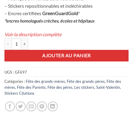
– Stickers repositionnables et indéchirables
– Encres certifiées
GreenGuardGold
*
*encres homologués crèches, écoles et hôpitaux
Voir la description complète
quantité de Stickers Love you to the moon and back
AJOUTER AU PANIER
UGS :
GF697
Catégories :
Fête des grands-mères
,
Fête des grands-pères
,
Fête des
mères
,
Fête des Parents
,
Fête des pères
,
Les stickers
,
Saint-Valentin
,
Stickers Citations