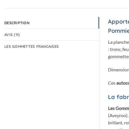
Apporte
DESCRIPTION
Pommie
AVIS (11)
La planche
LES GOMMETTES FRANCAISES
: tronc, f
gommettes 
Dimension
Ces
autoco
La fabr
Les Gomme
(Aveyron).
brillant, 