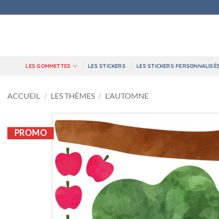
Passer
au
contenu
LES GOMMETTES
LES STICKERS
LES STICKERS PERSONNALISÉ
ACCUEIL
/
LES THÈMES
/
L'AUTOMNE
PROMO