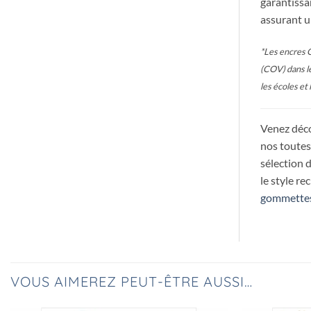
garantissan
assurant u
*Les encres 
(COV) dans le
les écoles et 
Venez déc
nos toute
sélection 
le style re
gommettes
VOUS AIMEREZ PEUT-ÊTRE AUSSI…