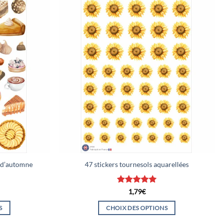
 d’automne
47 stickers tournesols aquarellées
Note
5
sur
1,79
€
5
S
CHOIX DES OPTIONS
Ce