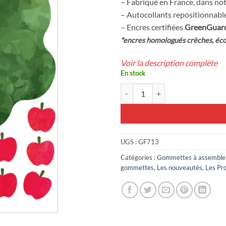
– Fabriqué en France, dans not
1,79€.
1,25€.
– Autocollants repositionnable
– Encres certifiées
GreenGuar
*encres homologués crèches, éco
Voir la description complète
En stock
quantité de Pommier à assembler
UGS :
GF713
Catégories :
Gommettes à assemble
gommettes
,
Les nouveautés
,
Les Pr