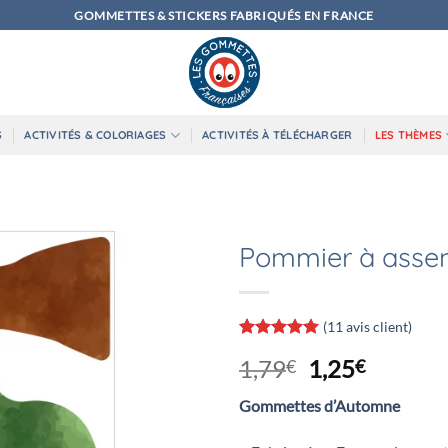
GOMMETTES & STICKERS FABRIQUÉS EN FRANCE
S
ACTIVITÉS & COLORIAGES
ACTIVITÉS À TÉLÉCHARGER
LES THÈMES
Pommier à asse
(
11
avis client)
Noté
11
5
sur
Le
Le
1,79
1,25
€
€
5 basé sur
notations
prix
prix
client
Gommettes d’Automne
initial
actuel
était :
est :