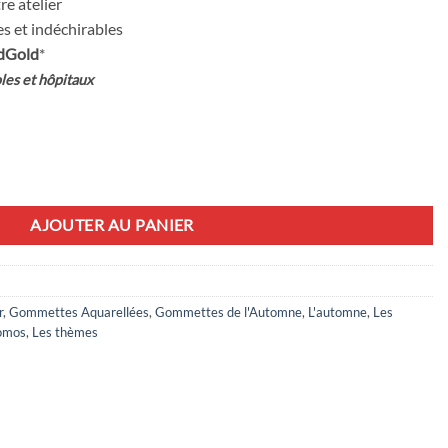
re atelier
s et indéchirables
dGold
*
les et hôpitaux
AJOUTER AU PANIER
r
,
Gommettes Aquarellées
,
Gommettes de l'Automne
,
L'automne
,
Les
omos
,
Les thèmes