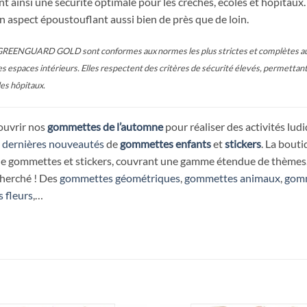
t ainsi une sécurité optimale pour les crèches, écoles et hôpitaux. 
n aspect époustouflant aussi bien de près que de loin.
GREENGUARD GOLD sont conformes aux normes les plus strictes et complètes au 
s espaces intérieurs. Elles respectent des critères de sécurité élevés, permettant 
les hôpitaux.
ouvrir nos
gommettes de l’automne
pour réaliser des activités ludiq
s
dernières nouveautés
de
gommettes enfants
et
stickers
. La bout
de gommettes et stickers, couvrant une gamme étendue de thèmes.
cherché ! Des
gommettes géométriques
,
gommettes animaux
,
gomm
 fleurs
,…