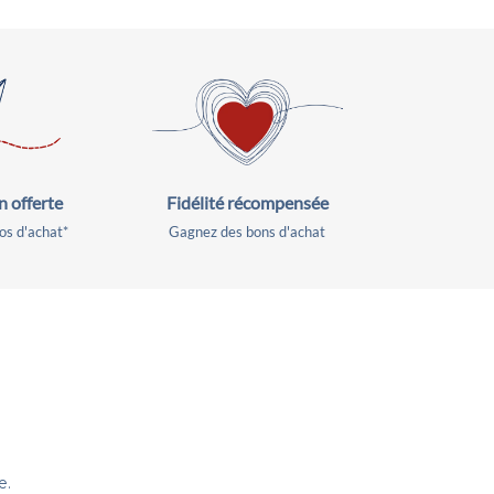
produit
a
plusieurs
s.
variations.
Les
options
peuvent
être
Fidélité récompensée
n offerte
choisies
Gagnez des bons d'achat
os d'achat*
sur
la
page
du
produit