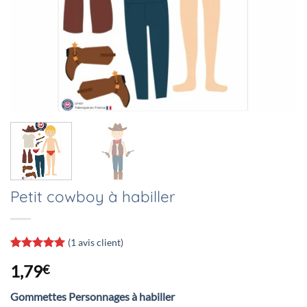
Petit cowboy à habiller
(
1
avis client)
Noté
1
5
sur
1,79
€
5 basé sur
notation
client
Gommettes Personnages à habiller