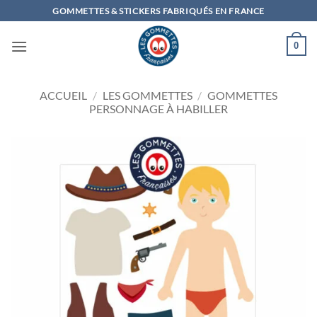
Passer
GOMMETTES & STICKERS FABRIQUÉS EN FRANCE
au
contenu
0
ACCUEIL
/
LES GOMMETTES
/
GOMMETTES
PERSONNAGE À HABILLER