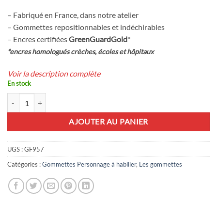
– Fabriqué en France, dans notre atelier
– Gommettes repositionnables et indéchirables
– Encres certifiées
GreenGuardGold
*
*encres homologués crèches, écoles et hôpitaux
Voir la description complète
En stock
quantité de Petit cowboy à habiller
AJOUTER AU PANIER
UGS :
GF957
Catégories :
Gommettes Personnage à habiller
,
Les gommettes