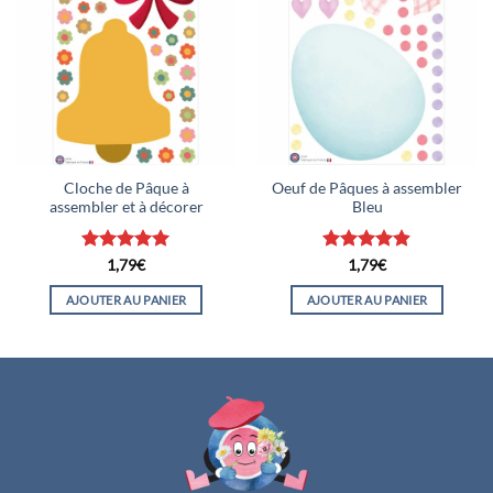
Cloche de Pâque à
Oeuf de Pâques à assembler
assembler et à décorer
Bleu
Note
5
sur
Note
4.88
1,79
€
1,79
€
5
sur 5
AJOUTER AU PANIER
AJOUTER AU PANIER