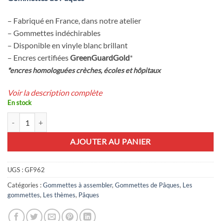
– Fabriqué en France, dans notre atelier
– Gommettes indéchirables
– Disponible en vinyle blanc brillant
– Encres certifiées
GreenGuardGold
*
*encres homologuées crèches, écoles et hôpitaux
Voir la description complète
En stock
quantité de Oeuf de Pâques à assembler et à décorer
AJOUTER AU PANIER
UGS :
GF962
Catégories :
Gommettes à assembler
,
Gommettes de Pâques
,
Les
gommettes
,
Les thèmes
,
Pâques