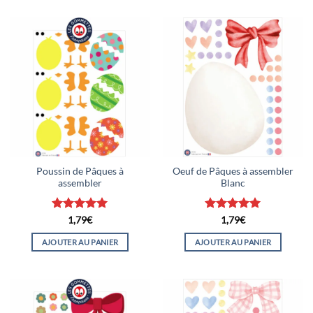
Poussin de Pâques à
Oeuf de Pâques à assembler
assembler
Blanc
Note
5
sur
Note
5
sur
1,79
€
1,79
€
5
5
AJOUTER AU PANIER
AJOUTER AU PANIER