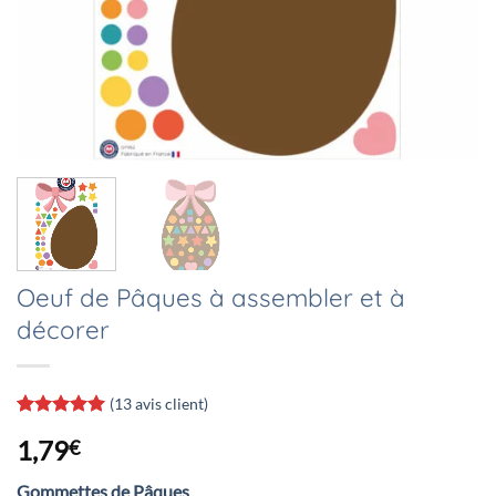
Oeuf de Pâques à assembler et à
décorer
(
13
avis client)
Noté
13
5
sur
1,79
€
5 basé sur
notations
client
Gommettes de Pâques