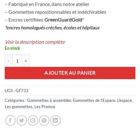
était :
est :
– Fabriqué en France, dans notre atelier
1,79€.
1,25€.
– Gommettes repositionnables et indéchirables
– Encres certifiées
GreenGuardGold
*
*encres homologués crèches, écoles et hôpitaux
Voir la description complète
En stock
quantité de Fusée à assembler
AJOUTER AU PANIER
UGS :
GF733
Catégories :
Gommettes à assembler
,
Gommettes de l'Espace
,
L'espace
,
Les gommettes
,
Les Promos