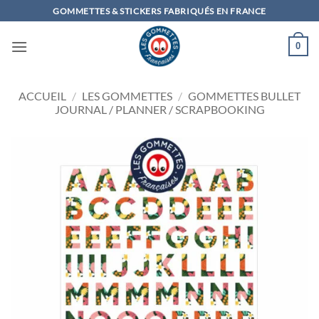
Passer
GOMMETTES & STICKERS FABRIQUÉS EN FRANCE
au
contenu
0
ACCUEIL
/
LES GOMMETTES
/
GOMMETTES BULLET
JOURNAL / PLANNER / SCRAPBOOKING