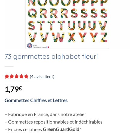
73 gommettes alphabet fleuri
(
4
avis client)
Noté
4
5
sur
1,79
€
5 basé sur
notations
client
Gommettes Chiffres et Lettres
– Fabriqué en France, dans notre atelier
– Gommettes repositionnables et indéchirables
– Encres certifiées
GreenGuardGold
*