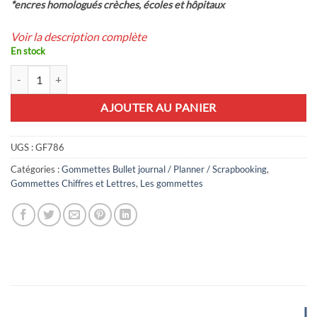
*encres homologués crèches, écoles et hôpitaux
Voir la description complète
En stock
quantité de 73 gommettes alphabet fleuri
AJOUTER AU PANIER
UGS :
GF786
Catégories :
Gommettes Bullet journal / Planner / Scrapbooking
,
Gommettes Chiffres et Lettres
,
Les gommettes