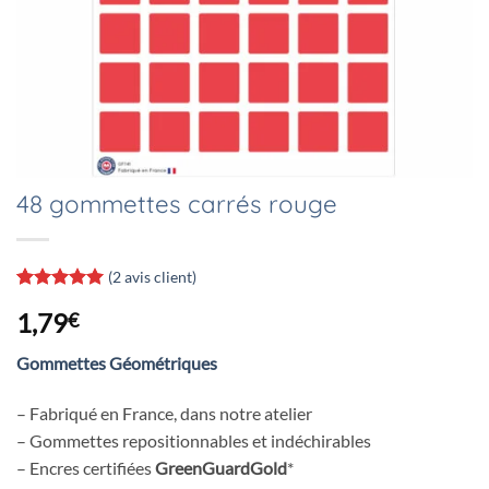
48 gommettes carrés rouge
(
2
avis client)
Noté
2
5
sur
1,79
€
5 basé sur
notations
client
Gommettes Géométriques
– Fabriqué en France, dans notre atelier
– Gommettes repositionnables et indéchirables
– Encres certifiées
GreenGuardGold
*