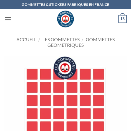
Passer
GOMMETTES & STICKERS FABRIQUÉS EN FRANCE
au
contenu
13
ACCUEIL
/
LES GOMMETTES
/
GOMMETTES
GÉOMÉTRIQUES