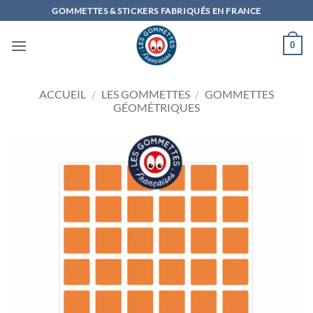
Passer
GOMMETTES & STICKERS FABRIQUÉS EN FRANCE
au
contenu
0
ACCUEIL
/
LES GOMMETTES
/
GOMMETTES
GÉOMÉTRIQUES