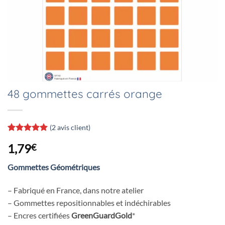
48 gommettes carrés orange
(
2
avis client)
Noté
2
5
sur
1,79
€
5 basé sur
notations
client
Gommettes Géométriques
– Fabriqué en France, dans notre atelier
– Gommettes repositionnables et indéchirables
– Encres certifiées
GreenGuardGold
*