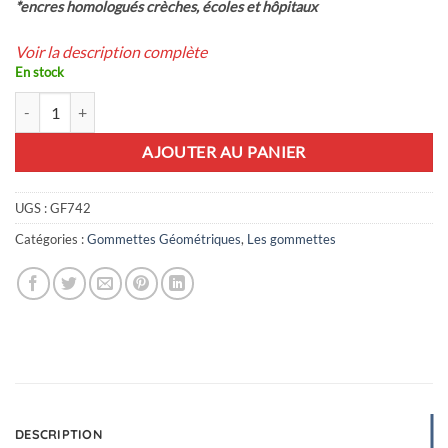
*encres homologués crèches, écoles et hôpitaux
Voir la description complète
En stock
quantité de 48 gommettes carrés orange
AJOUTER AU PANIER
UGS :
GF742
Catégories :
Gommettes Géométriques
,
Les gommettes
DESCRIPTION