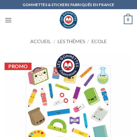
Passer
GOMMETTES & STICKERS FABRIQUÉS EN FRANCE
au
contenu
0
ACCUEIL
/
LES THÈMES
/
ECOLE
PROMO