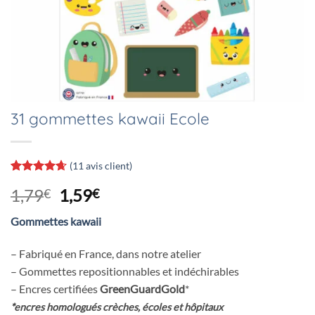
31 gommettes kawaii Ecole
(
11
avis client)
Noté
11
4.64
Le
Le
1,79
1,59
€
€
sur 5 basé
sur
prix
prix
notations
Gommettes kawaii
initial
actuel
client
était :
est :
– Fabriqué en France, dans notre atelier
1,79€.
1,59€.
– Gommettes repositionnables et indéchirables
– Encres certifiées
GreenGuardGold
*
*encres homologués crèches, écoles et hôpitaux