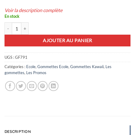
Voir la description complète
En stock
quantité de 31 gommettes kawaii Ecole
AJOUTER AU PANIER
UGS :
GF791
Catégories :
Ecole
,
Gommettes Ecole
,
Gommettes Kawaii
,
Les
gommettes
,
Les Promos
DESCRIPTION