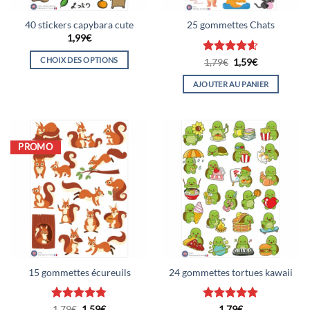
40 stickers capybara cute
25 gommettes Chats
1,99
€
CHOIX DES OPTIONS
Note
4.6
Le
Le
1,79
€
1,59
€
prix
prix
sur 5
Ce
initial
actuel
AJOUTER AU PANIER
était :
est :
produit
1,79€.
1,59€.
a
plusieurs
variations.
PROMO
Les
options
peuvent
être
choisies
sur
la
page
du
15 gommettes écureuils
24 gommettes tortues kawaii
produit
Note
4.75
Le
Le
Note
5
sur
1,79
€
1,59
€
1,79
€