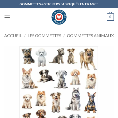
Passer
GOMMETTES & STICKERS FABRIQUÉS EN FRANCE
au
contenu
0
ACCUEIL
/
LES GOMMETTES
/
GOMMETTES ANIMAUX