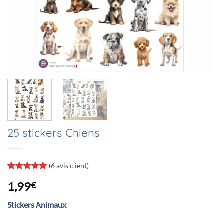
25 stickers Chiens
(
6
avis client)
Noté
6
5
sur
1,99
€
5 basé sur
notations
client
Stickers Animaux