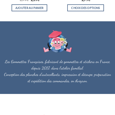
prix
prix
sur 5
5
initial
actuel
AJOUTER AU PANIER
CHOIX DES OPTIONS
était :
est :
1,79€.
1,59€.
Ce
produit
a
plusieurs
variations.
Les
options
peuvent
être
Les Gommettes Françaises, fabricant de gommettes et stickers en France,
choisies
depuis 2017, dans l'atelier familial.
sur
la
Conception des planches d'autocollants, impression et découpe, préparation
page
et expédition des commandes, en Aveyron.
du
produit