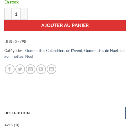
En stock
quantité de 25 gommettes calendrier de l'Avent
AJOUTER AU PANIER
UGS :
GF798
Catégories :
Gommettes Calendriers de l'Avent
,
Gommettes de Noel
,
Les
gommettes
,
Noël
DESCRIPTION
AVIS (0)