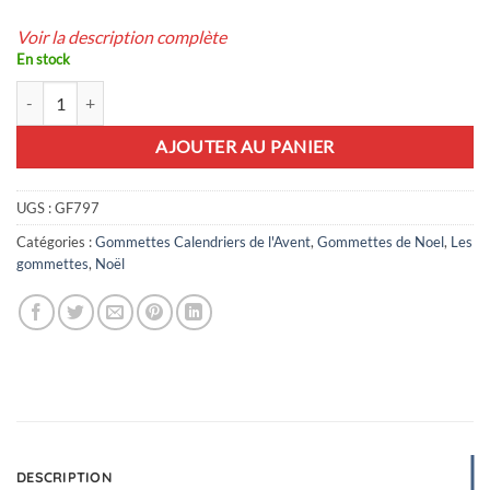
Voir la description complète
En stock
quantité de 25 gommettes calendrier de l'Avent
AJOUTER AU PANIER
UGS :
GF797
Catégories :
Gommettes Calendriers de l'Avent
,
Gommettes de Noel
,
Les
gommettes
,
Noël
DESCRIPTION