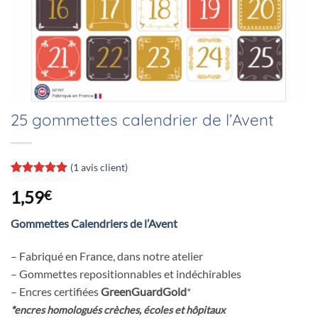
25 gommettes calendrier de l’Avent
(
1
avis client)
Noté
1
5
sur
1,59
€
5 basé sur
notation
client
Gommettes Calendriers de l’Avent
– Fabriqué en France, dans notre atelier
– Gommettes repositionnables et indéchirables
– Encres certifiées
GreenGuardGold
*
*encres homologués crèches, écoles et hôpitaux