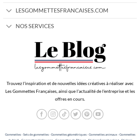
LESGOMMETTESFRANCAISES.COM
NOS SERVICES
Trouvez l'inspiration et de nouvelles idées créatives à réaliser avec
Les Gommettes Françaises, ainsi que l'actualité de l'entreprise et les
offres en cours.
Gommettes
-
Sets de gommettes
-
Gommettes géométriques
-
Gommettes animaux
-
Gommettes
de Noël
-
Gommettes Halloween
-
Gommettes de Pâques
-
Stickers Scrapbooking - Stickers