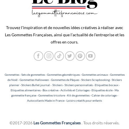
Trouvez l'inspiration et de nouvelles idées créatives à réaliser avec
Les Gommettes Françaises, ainsi que l'actualité de l'entreprise et les
offres en cours.
Gommettes
-
Sets de gommettes
-
Gommettes géométriques
-
Gommettes animaux
-
Gommettes
de Noël
-
Gommettes Halloween
-
Gommettes de Pâques
-
Stickers Scrapbooking - Stickers
planner - Stickers Bullet journal
-
Stickers
-
Stickers personnalisés
-
Etiquettes bocaux
-
Etiquettes alimentaires
-
Box créative
-
Activités et Coloriages
-
Etiquettes école
-
Ma
gommette française
-
Gommettes tricolore
-
Kit de gommettes
-
Cahier de coloriage
-
Autocollants Made in France
-
Loisirs créatifs pour enfants
©2017-2026
Les Gommettes Françaises
. Tous droits réservés.