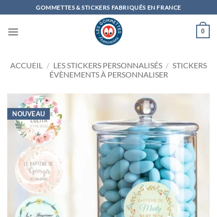
Passer
GOMMETTES & STICKERS FABRIQUÉS EN FRANCE
au
contenu
0
ACCUEIL
/
LES STICKERS PERSONNALISÉS
/
STICKERS
ÉVÈNEMENTS À PERSONNALISER
NOUVEAU