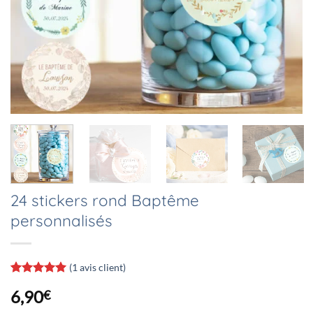
24 stickers rond Baptême
personnalisés
(
1
avis client)
Noté
1
5
sur
6,90
€
5 basé sur
notation