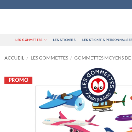
Passer
au
contenu
LES GOMMETTES
LES STICKERS
LES STICKERS PERSONNALISÉ
ACCUEIL
/
LES GOMMETTES
/
GOMMETTES MOYENS DE
PROMO