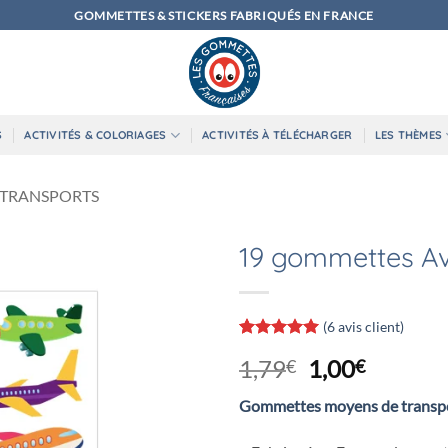
GOMMETTES & STICKERS FABRIQUÉS EN FRANCE
S
ACTIVITÉS & COLORIAGES
ACTIVITÉS À TÉLÉCHARGER
LES THÈMES
 TRANSPORTS
19 gommettes Av
(
6
avis client)
Noté
6
5
sur
Le
Le
1,79
1,00
€
€
5 basé sur
notations
prix
prix
client
Gommettes moyens de transp
initial
actuel
était :
est :