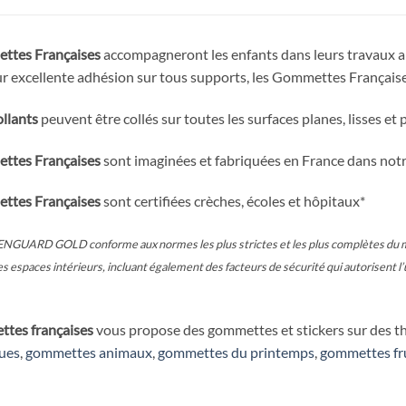
ttes Françaises
accompagneront les enfants dans leurs travaux art
ur excellente adhésion sur tous supports, les Gommettes Françaises
ollants
peuvent être collés sur toutes les surfaces planes, lisses et 
ttes Françaises
sont imaginées et fabriquées en France dans notr
ttes Françaises
sont certifiées crèches, écoles et hôpitaux*
NGUARD GOLD conforme aux normes les plus strictes et les plus complètes du mo
s espaces intérieurs, incluant également des facteurs de sécurité qui autorisent l’
tes françaises
vous propose des gommettes et stickers sur des thèm
ues
,
gommettes animaux
,
gommettes du printemps
,
gommettes fru