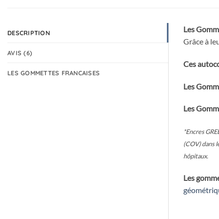
Les Gomme
DESCRIPTION
Grâce à le
AVIS (6)
Ces autoc
LES GOMMETTES FRANCAISES
Les Gomme
Les Gomme
*Encres GREE
(COV) dans le
hôpitaux.
Les gommet
géométriq