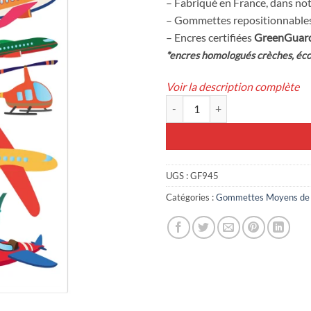
– Fabriqué en France, dans not
1,79€.
1,00€.
– Gommettes repositionnables
– Encres certifiées
GreenGuar
*encres homologués crèches, éco
Voir la description complète
quantité de 19 gommettes Avions
UGS :
GF945
Catégories :
Gommettes Moyens de 