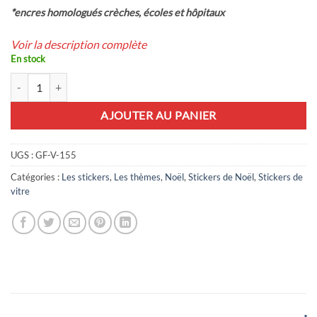
*encres homologués crèches, écoles et hôpitaux
Voir la description complète
En stock
quantité de 19 maxi stickers décoratifs Boules de Noël
AJOUTER AU PANIER
UGS :
GF-V-155
Catégories :
Les stickers
,
Les thèmes
,
Noël
,
Stickers de Noël
,
Stickers de
vitre