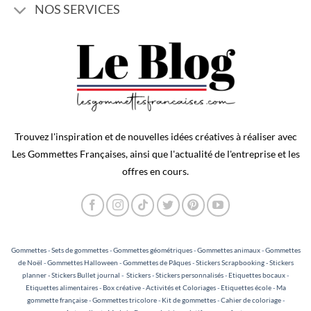
NOS SERVICES
Trouvez l'inspiration et de nouvelles idées créatives à réaliser avec
Les Gommettes Françaises, ainsi que l'actualité de l'entreprise et les
offres en cours.
Gommettes
-
Sets de gommettes
-
Gommettes géométriques
-
Gommettes animaux
-
Gommettes
de Noël
-
Gommettes Halloween
-
Gommettes de Pâques
-
Stickers Scrapbooking - Stickers
planner - Stickers Bullet journal
-
Stickers
-
Stickers personnalisés
-
Etiquettes bocaux
-
Etiquettes alimentaires
-
Box créative
-
Activités et Coloriages
-
Etiquettes école
-
Ma
gommette française
-
Gommettes tricolore
-
Kit de gommettes
-
Cahier de coloriage
-