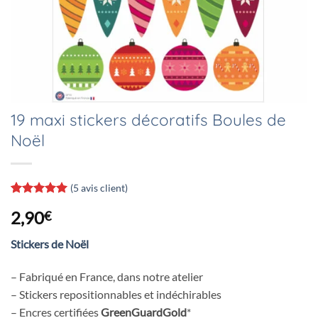
19 maxi stickers décoratifs Boules de
Noël
(
5
avis client)
Noté
5
5
sur
2,90
€
5 basé sur
notations
client
Stickers de Noël
– Fabriqué en France, dans notre atelier
– Stickers repositionnables et indéchirables
– Encres certifiées
GreenGuardGold
*