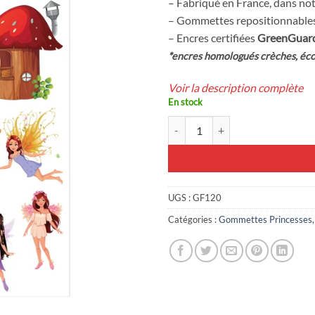
– Fabriqué en France, dans not
1,79€.
1,00€.
– Gommettes repositionnables
– Encres certifiées
GreenGuar
*encres homologués crèches, éco
Voir la description complète
En stock
quantité de 19 gommettes Fées
UGS :
GF120
Catégories :
Gommettes Princesses, 