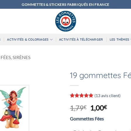
GOMMETTES & STICKERS FABRIQUÉS EN FRANCE
S
ACTIVITÉS & COLORIAGES
ACTIVITÉS À TÉLÉCHARGER
LES THÈMES
FÉES, SIRÈNES
19 gommettes F
(
13
avis client)
Noté
13
5
sur
Le
Le
1,79
1,00
€
€
5 basé sur
notations
prix
prix
client
Gommettes Fées
initial
actuel
était :
est :