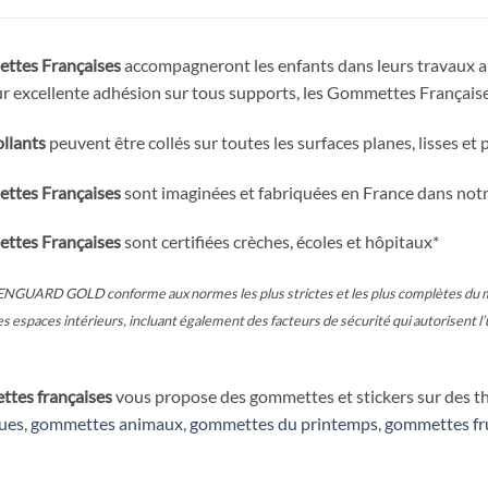
ttes Françaises
accompagneront les enfants dans leurs travaux art
ur excellente adhésion sur tous supports, les Gommettes Françaises
ollants
peuvent être collés sur toutes les surfaces planes, lisses et 
ttes Françaises
sont imaginées et fabriquées en France dans notr
ttes Françaises
sont certifiées crèches, écoles et hôpitaux*
NGUARD GOLD conforme aux normes les plus strictes et les plus complètes du mo
s espaces intérieurs, incluant également des facteurs de sécurité qui autorisent l’
tes françaises
vous propose des gommettes et stickers sur des thèm
ues
,
gommettes animaux
,
gommettes du printemps
,
gommettes fru