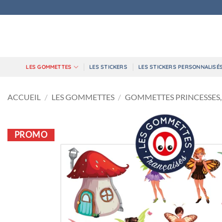
Passer
au
contenu
LES GOMMETTES
LES STICKERS
LES STICKERS PERSONNALISÉ
ACCUEIL
/
LES GOMMETTES
/
GOMMETTES PRINCESSES, 
PROMO