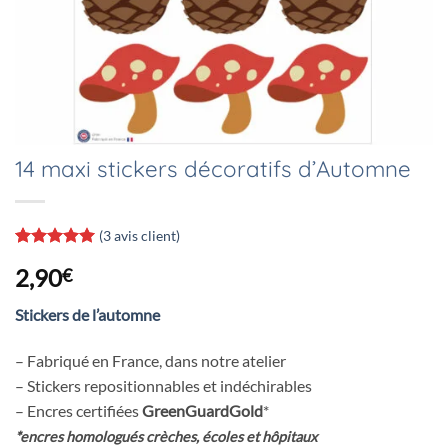
14 maxi stickers décoratifs d’Automne
(
3
avis client)
Noté
3
5
sur
2,90
€
5 basé sur
notations
client
Stickers de l’automne
– Fabriqué en France, dans notre atelier
– Stickers repositionnables et indéchirables
– Encres certifiées
GreenGuardGold
*
*encres homologués crèches, écoles et hôpitaux