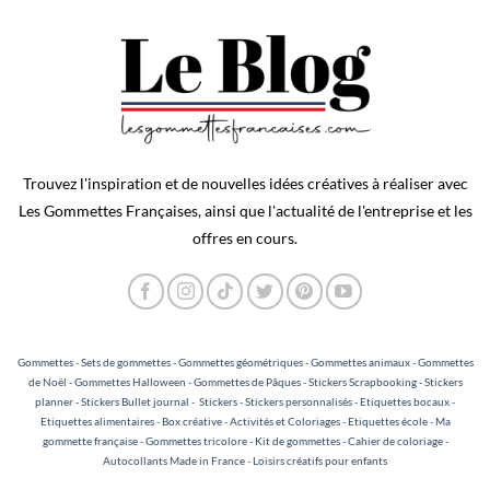
Trouvez l'inspiration et de nouvelles idées créatives à réaliser avec
Les Gommettes Françaises, ainsi que l'actualité de l'entreprise et les
offres en cours.
Gommettes
-
Sets de gommettes
-
Gommettes géométriques
-
Gommettes animaux
-
Gommettes
de Noël
-
Gommettes Halloween
-
Gommettes de Pâques
-
Stickers Scrapbooking - Stickers
planner - Stickers Bullet journal
-
Stickers
-
Stickers personnalisés
-
Etiquettes bocaux
-
Etiquettes alimentaires
-
Box créative
-
Activités et Coloriages
-
Etiquettes école
-
Ma
gommette française
-
Gommettes tricolore
-
Kit de gommettes
-
Cahier de coloriage
-
Autocollants Made in France
-
Loisirs créatifs pour enfants